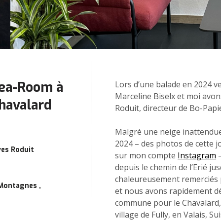
Tea-Room à
Lors d’une balade en 2024 v
Marceline Biselx et moi avons
Chavalard
Roduit, directeur de Bo-Papie
Malgré une neige inattendue
2024 – des photos de cette j
ves Roduit
sur mon compte
Instagram
–
depuis le chemin de l’Erié ju
chaleureusement remerciés po
Montagnes
et nous avons rapidement d
commune pour le Chavalard,
village de Fully, en Valais, Su