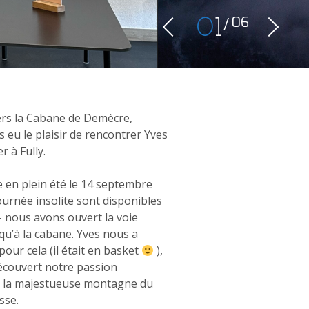
06
0
1
ers la Cabane de Demècre,
 eu le plaisir de rencontrer Yves
r à Fully.
 en plein été le 14 septembre
ournée insolite sont disponibles
 nous avons ouvert la voie
squ’à la cabane. Yves nous a
ur cela (il était en basket
),
écouvert notre passion
 la majestueuse montagne du
isse.