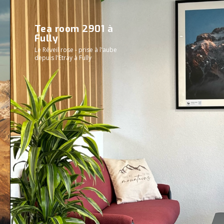
Tea room 2901 à
Fully
Le Réveil rose - prise à l'aube
depuis l'Etray à Fully