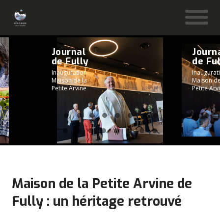
Journal
Journ
de Fully
de Fu
Inauguration
Inaugurat
Maison de la
Maison de
Petite Arvine
Petite Arv
Maison de la Petite Arvine de
Fully : un héritage retrouvé